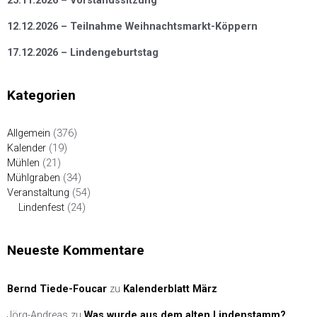
25.11.2026 – Vorstandssitzung
12.12.2026 – Teilnahme Weihnachtsmarkt-Köppern
17.12.2026 – Lindengeburtstag
Kategorien
Allgemein
(376)
Kalender
(19)
Mühlen
(21)
Mühlgraben
(34)
Veranstaltung
(54)
Lindenfest
(24)
Neueste Kommentare
Bernd Tiede-Foucar
zu
Kalenderblatt März
Jörg-Andreas
zu
Was wurde aus dem alten Lindenstamm?