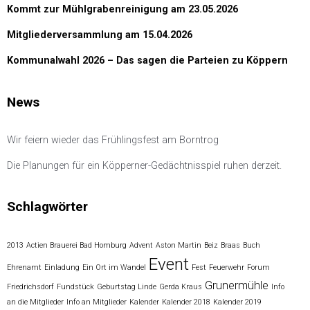
Kommt zur Mühlgrabenreinigung am 23.05.2026
Mitgliederversammlung am 15.04.2026
Kommunalwahl 2026 – Das sagen die Parteien zu Köppern
News
Wir feiern wieder das Frühlingsfest am Borntrog
Die Planungen für ein Köpperner-Gedächtnisspiel ruhen derzeit.
Schlagwörter
2013
Actien Brauerei Bad Homburg
Advent
Aston Martin
Beiz
Braas
Buch
Event
Ehrenamt
Einladung
Ein Ort im Wandel
Fest
Feuerwehr
Forum
Grunermühle
Friedrichsdorf
Fundstück
Geburtstag Linde
Gerda Kraus
Info
an die Mitglieder
Info an Mitglieder
Kalender
Kalender 2018
Kalender 2019