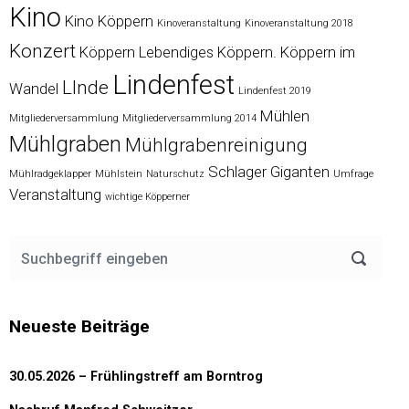
Kino
Kino Köppern
Kinoveranstaltung
Kinoveranstaltung 2018
Konzert
Köppern
Lebendiges Köppern. Köppern im
Lindenfest
LInde
Wandel
Lindenfest 2019
Mühlen
Mitgliederversammlung
Mitgliederversammlung 2014
Mühlgraben
Mühlgrabenreinigung
Schlager Giganten
Mühlradgeklapper
Mühlstein
Naturschutz
Umfrage
Veranstaltung
wichtige Köpperner
Neueste Beiträge
30.05.2026 – Frühlingstreff am Borntrog