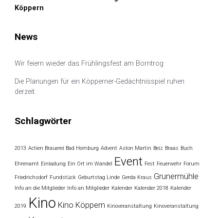
Köppern
News
Wir feiern wieder das Frühlingsfest am Borntrog
Die Planungen für ein Köpperner-Gedächtnisspiel ruhen
derzeit.
Schlagwörter
2013
Actien Brauerei Bad Homburg
Advent
Aston Martin
Beiz
Braas
Buch
Event
Ehrenamt
Einladung
Ein Ort im Wandel
Fest
Feuerwehr
Forum
Grunermühle
Friedrichsdorf
Fundstück
Geburtstag Linde
Gerda Kraus
Info an die Mitglieder
Info an Mitglieder
Kalender
Kalender 2018
Kalender
Kino
Kino Köppern
2019
Kinoveranstaltung
Kinoveranstaltung