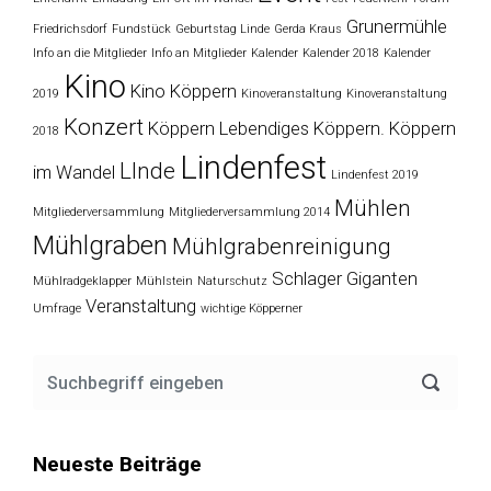
Grunermühle
Friedrichsdorf
Fundstück
Geburtstag Linde
Gerda Kraus
Info an die Mitglieder
Info an Mitglieder
Kalender
Kalender 2018
Kalender
Kino
Kino Köppern
2019
Kinoveranstaltung
Kinoveranstaltung
Konzert
Köppern
Lebendiges Köppern. Köppern
2018
Lindenfest
LInde
im Wandel
Lindenfest 2019
Mühlen
Mitgliederversammlung
Mitgliederversammlung 2014
Mühlgraben
Mühlgrabenreinigung
Schlager Giganten
Mühlradgeklapper
Mühlstein
Naturschutz
Veranstaltung
Umfrage
wichtige Köpperner
Neueste Beiträge