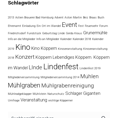
Schlagwörter
2013
Actien Brauerei Bad Homburg
Advent
Aston Martin
Beiz
Braas
Buch
Event
Ehrenamt
Einladung
Ein Ort im Wandel
Fest
Feuerwehr
Forum
Grunermühle
Friedrichsdorf
Fundstück
Geburtstag Linde
Gerda Kraus
Info an die Mitglieder
Info an Mitglieder
Kalender
Kalender 2018
Kalender
Kino
Kino Köppern
2019
Kinoveranstaltung
Kinoveranstaltung
Konzert
Köppern
Lebendiges Köppern. Köppern
2018
Lindenfest
LInde
im Wandel
Lindenfest 2019
Mühlen
Mitgliederversammlung
Mitgliederversammlung 2014
Mühlgraben
Mühlgrabenreinigung
Schlager Giganten
Mühlradgeklapper
Mühlstein
Naturschutz
Veranstaltung
Umfrage
wichtige Köpperner