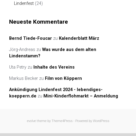
Lindenfest
(24)
Neueste Kommentare
Bernd Tiede-Foucar
zu
Kalenderblatt März
Jörg-Andreas
zu
Was wurde aus dem alten
Lindenstamm?
Uta Petry
zu
Inhalte des Vereins
Markus Becker
zu
Film von Köppern
Ankündigung Lindenfest 2024 - lebendiges-
koeppern.de
zu
Mini-Kinderflohmarkt – Anmeldung
evolve
theme by Theme4Press - Powered by
WordPress