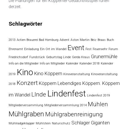
Die Planungen für ein Köpperner-Gedächtnisspiel ruhen
derzeit.
Schlagwörter
2013
Actien Brauerei Bad Homburg
Advent
Aston Martin
Beiz
Braas
Buch
Event
Ehrenamt
Einladung
Ein Ort im Wandel
Fest
Feuerwehr
Forum
Grunermühle
Friedrichsdorf
Fundstück
Geburtstag Linde
Gerda Kraus
Info an die Mitglieder
Info an Mitglieder
Kalender
Kalender 2018
Kalender
Kino
Kino Köppern
2019
Kinoveranstaltung
Kinoveranstaltung
Konzert
Köppern
Lebendiges Köppern. Köppern
2018
Lindenfest
LInde
im Wandel
Lindenfest 2019
Mühlen
Mitgliederversammlung
Mitgliederversammlung 2014
Mühlgraben
Mühlgrabenreinigung
Schlager Giganten
Mühlradgeklapper
Mühlstein
Naturschutz