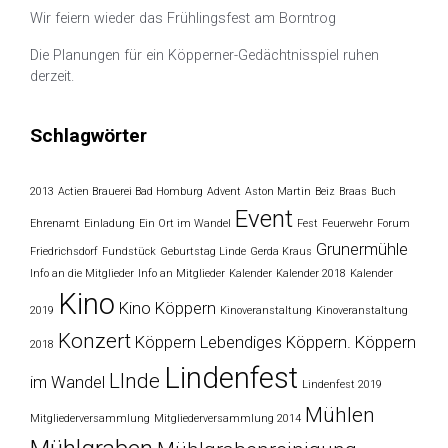
Wir feiern wieder das Frühlingsfest am Borntrog
Die Planungen für ein Köpperner-Gedächtnisspiel ruhen
derzeit.
Schlagwörter
2013
Actien Brauerei Bad Homburg
Advent
Aston Martin
Beiz
Braas
Buch
Event
Ehrenamt
Einladung
Ein Ort im Wandel
Fest
Feuerwehr
Forum
Grunermühle
Friedrichsdorf
Fundstück
Geburtstag Linde
Gerda Kraus
Info an die Mitglieder
Info an Mitglieder
Kalender
Kalender 2018
Kalender
Kino
Kino Köppern
2019
Kinoveranstaltung
Kinoveranstaltung
Konzert
Köppern
Lebendiges Köppern. Köppern
2018
Lindenfest
LInde
im Wandel
Lindenfest 2019
Mühlen
Mitgliederversammlung
Mitgliederversammlung 2014