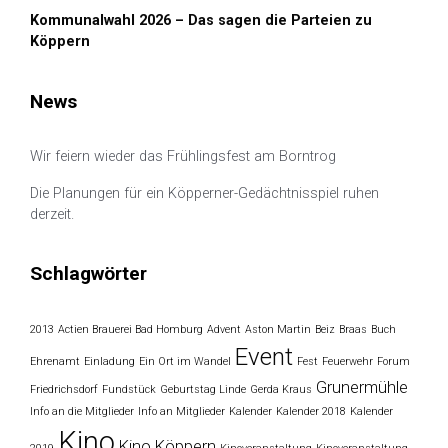
Kommunalwahl 2026 – Das sagen die Parteien zu
Köppern
News
Wir feiern wieder das Frühlingsfest am Borntrog
Die Planungen für ein Köpperner-Gedächtnisspiel ruhen
derzeit.
Schlagwörter
2013
Actien Brauerei Bad Homburg
Advent
Aston Martin
Beiz
Braas
Buch
Event
Ehrenamt
Einladung
Ein Ort im Wandel
Fest
Feuerwehr
Forum
Grunermühle
Friedrichsdorf
Fundstück
Geburtstag Linde
Gerda Kraus
Info an die Mitglieder
Info an Mitglieder
Kalender
Kalender 2018
Kalender
Kino
Kino Köppern