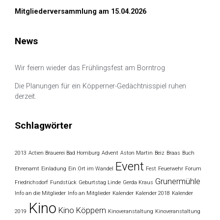
Mitgliederversammlung am 15.04.2026
News
Wir feiern wieder das Frühlingsfest am Borntrog
Die Planungen für ein Köpperner-Gedächtnisspiel ruhen
derzeit.
Schlagwörter
2013
Actien Brauerei Bad Homburg
Advent
Aston Martin
Beiz
Braas
Buch
Event
Ehrenamt
Einladung
Ein Ort im Wandel
Fest
Feuerwehr
Forum
Grunermühle
Friedrichsdorf
Fundstück
Geburtstag Linde
Gerda Kraus
Info an die Mitglieder
Info an Mitglieder
Kalender
Kalender 2018
Kalender
Kino
Kino Köppern
2019
Kinoveranstaltung
Kinoveranstaltung