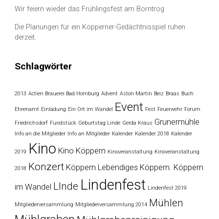
Wir feiern wieder das Frühlingsfest am Borntrog
Die Planungen für ein Köpperner-Gedächtnisspiel ruhen
derzeit.
Schlagwörter
2013
Actien Brauerei Bad Homburg
Advent
Aston Martin
Beiz
Braas
Buch
Event
Ehrenamt
Einladung
Ein Ort im Wandel
Fest
Feuerwehr
Forum
Grunermühle
Friedrichsdorf
Fundstück
Geburtstag Linde
Gerda Kraus
Info an die Mitglieder
Info an Mitglieder
Kalender
Kalender 2018
Kalender
Kino
Kino Köppern
2019
Kinoveranstaltung
Kinoveranstaltung
Konzert
Köppern
Lebendiges Köppern. Köppern
2018
Lindenfest
LInde
im Wandel
Lindenfest 2019
Mühlen
Mitgliederversammlung
Mitgliederversammlung 2014