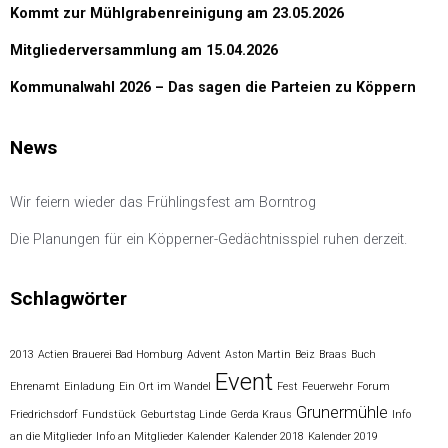
Kommt zur Mühlgrabenreinigung am 23.05.2026
Mitgliederversammlung am 15.04.2026
Kommunalwahl 2026 – Das sagen die Parteien zu Köppern
News
Wir feiern wieder das Frühlingsfest am Borntrog
Die Planungen für ein Köpperner-Gedächtnisspiel ruhen derzeit.
Schlagwörter
2013
Actien Brauerei Bad Homburg
Advent
Aston Martin
Beiz
Braas
Buch
Event
Ehrenamt
Einladung
Ein Ort im Wandel
Fest
Feuerwehr
Forum
Grunermühle
Friedrichsdorf
Fundstück
Geburtstag Linde
Gerda Kraus
Info
an die Mitglieder
Info an Mitglieder
Kalender
Kalender 2018
Kalender 2019