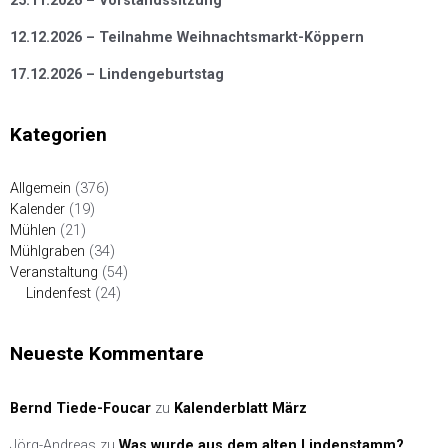
25.11.2026 – Vorstandssitzung
12.12.2026 – Teilnahme Weihnachtsmarkt-Köppern
17.12.2026 – Lindengeburtstag
Kategorien
Allgemein
(376)
Kalender
(19)
Mühlen
(21)
Mühlgraben
(34)
Veranstaltung
(54)
Lindenfest
(24)
Neueste Kommentare
Bernd Tiede-Foucar
zu
Kalenderblatt März
Jörg-Andreas
zu
Was wurde aus dem alten Lindenstamm?