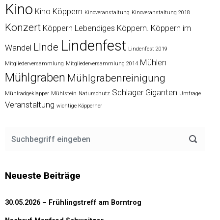
Kino
Kino Köppern
Kinoveranstaltung
Kinoveranstaltung 2018
Konzert
Köppern
Lebendiges Köppern. Köppern im
Lindenfest
LInde
Wandel
Lindenfest 2019
Mühlen
Mitgliederversammlung
Mitgliederversammlung 2014
Mühlgraben
Mühlgrabenreinigung
Schlager Giganten
Mühlradgeklapper
Mühlstein
Naturschutz
Umfrage
Veranstaltung
wichtige Köpperner
Neueste Beiträge
30.05.2026 – Frühlingstreff am Borntrog