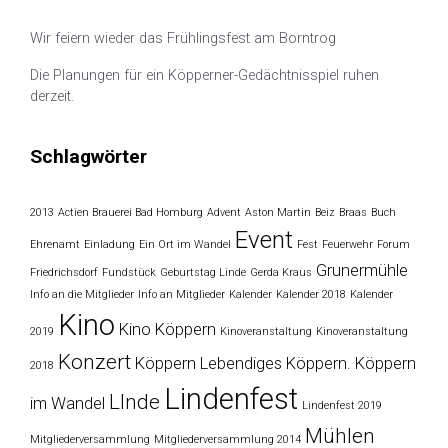
Wir feiern wieder das Frühlingsfest am Borntrog
Die Planungen für ein Köpperner-Gedächtnisspiel ruhen
derzeit.
Schlagwörter
2013
Actien Brauerei Bad Homburg
Advent
Aston Martin
Beiz
Braas
Buch
Event
Ehrenamt
Einladung
Ein Ort im Wandel
Fest
Feuerwehr
Forum
Grunermühle
Friedrichsdorf
Fundstück
Geburtstag Linde
Gerda Kraus
Info an die Mitglieder
Info an Mitglieder
Kalender
Kalender 2018
Kalender
Kino
Kino Köppern
2019
Kinoveranstaltung
Kinoveranstaltung
Konzert
Köppern
Lebendiges Köppern. Köppern
2018
Lindenfest
LInde
im Wandel
Lindenfest 2019
Mühlen
Mitgliederversammlung
Mitgliederversammlung 2014