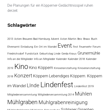
Die Planungen für ein Köpperner-Gedächtnisspiel ruhen
derzeit.
Schlagwörter
2013
Actien Brauerei Bad Homburg
Advent
Aston Martin
Beiz
Braas
Buch
Event
Ehrenamt
Einladung
Ein Ort im Wandel
Fest
Feuerwehr
Forum
Grunermühle
Friedrichsdorf
Fundstück
Geburtstag Linde
Gerda Kraus
Info an die Mitglieder
Info an Mitglieder
Kalender
Kalender 2018
Kalender
Kino
Kino Köppern
2019
Kinoveranstaltung
Kinoveranstaltung
Konzert
Köppern
Lebendiges Köppern. Köppern
2018
Lindenfest
LInde
im Wandel
Lindenfest 2019
Mühlen
Mitgliederversammlung
Mitgliederversammlung 2014
Mühlgraben
Mühlgrabenreinigung
Schlager Giganten