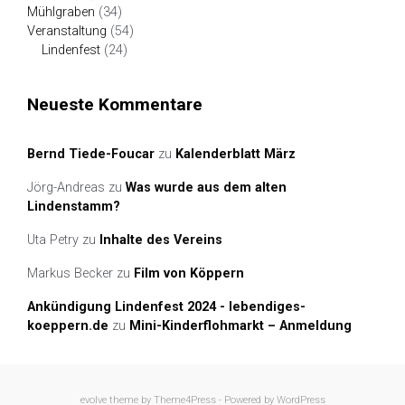
Mühlgraben
(34)
Veranstaltung
(54)
Lindenfest
(24)
Neueste Kommentare
Bernd Tiede-Foucar
zu
Kalenderblatt März
Jörg-Andreas
zu
Was wurde aus dem alten
Lindenstamm?
Uta Petry
zu
Inhalte des Vereins
Markus Becker
zu
Film von Köppern
Ankündigung Lindenfest 2024 - lebendiges-
koeppern.de
zu
Mini-Kinderflohmarkt – Anmeldung
evolve
theme by Theme4Press - Powered by
WordPress