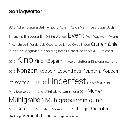
Schlagwörter
2013
Actien Brauerei Bad Homburg
Advent
Aston Martin
Beiz
Braas
Buch
Event
Ehrenamt
Einladung
Ein Ort im Wandel
Fest
Feuerwehr
Forum
Grunermühle
Friedrichsdorf
Fundstück
Geburtstag Linde
Gerda Kraus
Info an die Mitglieder
Info an Mitglieder
Kalender
Kalender 2018
Kalender
Kino
Kino Köppern
2019
Kinoveranstaltung
Kinoveranstaltung
Konzert
Köppern
Lebendiges Köppern. Köppern
2018
Lindenfest
LInde
im Wandel
Lindenfest 2019
Mühlen
Mitgliederversammlung
Mitgliederversammlung 2014
Mühlgraben
Mühlgrabenreinigung
Schlager Giganten
Mühlradgeklapper
Mühlstein
Naturschutz
Veranstaltung
Umfrage
wichtige Köpperner