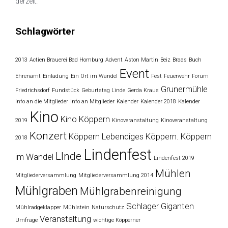
derzeit.
Schlagwörter
2013
Actien Brauerei Bad Homburg
Advent
Aston Martin
Beiz
Braas
Buch
Event
Ehrenamt
Einladung
Ein Ort im Wandel
Fest
Feuerwehr
Forum
Grunermühle
Friedrichsdorf
Fundstück
Geburtstag Linde
Gerda Kraus
Info an die Mitglieder
Info an Mitglieder
Kalender
Kalender 2018
Kalender
Kino
Kino Köppern
2019
Kinoveranstaltung
Kinoveranstaltung
Konzert
Köppern
Lebendiges Köppern. Köppern
2018
Lindenfest
LInde
im Wandel
Lindenfest 2019
Mühlen
Mitgliederversammlung
Mitgliederversammlung 2014
Mühlgraben
Mühlgrabenreinigung
Schlager Giganten
Mühlradgeklapper
Mühlstein
Naturschutz
Veranstaltung
Umfrage
wichtige Köpperner