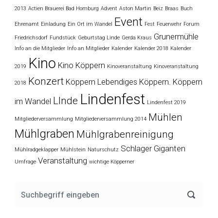
2013
Actien Brauerei Bad Homburg
Advent
Aston Martin
Beiz
Braas
Buch
Event
Ehrenamt
Einladung
Ein Ort im Wandel
Fest
Feuerwehr
Forum
Grunermühle
Friedrichsdorf
Fundstück
Geburtstag Linde
Gerda Kraus
Info an die Mitglieder
Info an Mitglieder
Kalender
Kalender 2018
Kalender
Kino
Kino Köppern
2019
Kinoveranstaltung
Kinoveranstaltung
Konzert
Köppern
Lebendiges Köppern. Köppern
2018
Lindenfest
LInde
im Wandel
Lindenfest 2019
Mühlen
Mitgliederversammlung
Mitgliederversammlung 2014
Mühlgraben
Mühlgrabenreinigung
Schlager Giganten
Mühlradgeklapper
Mühlstein
Naturschutz
Veranstaltung
Umfrage
wichtige Köpperner