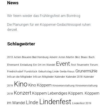
News
Wir feiern wieder das Frühlingsfest am Borntrog
Die Planungen für ein Köpperner-Gedächtnisspiel ruhen
derzeit.
Schlagwörter
2013
Actien Brauerei Bad Homburg
Advent
Aston Martin
Beiz
Braas
Buch
Event
Ehrenamt
Einladung
Ein Ort im Wandel
Fest
Feuerwehr
Forum
Grunermühle
Friedrichsdorf
Fundstück
Geburtstag Linde
Gerda Kraus
Info an die Mitglieder
Info an Mitglieder
Kalender
Kalender 2018
Kalender
Kino
Kino Köppern
2019
Kinoveranstaltung
Kinoveranstaltung
Konzert
Köppern
Lebendiges Köppern. Köppern
2018
Lindenfest
LInde
im Wandel
Lindenfest 2019