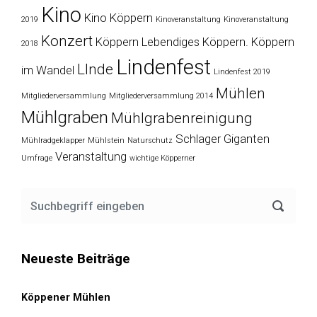
Kino
Kino Köppern
2019
Kinoveranstaltung
Kinoveranstaltung
Konzert
Köppern
Lebendiges Köppern. Köppern
2018
Lindenfest
LInde
im Wandel
Lindenfest 2019
Mühlen
Mitgliederversammlung
Mitgliederversammlung 2014
Mühlgraben
Mühlgrabenreinigung
Schlager Giganten
Mühlradgeklapper
Mühlstein
Naturschutz
Veranstaltung
Umfrage
wichtige Köpperner
Neueste Beiträge
Köppener Mühlen