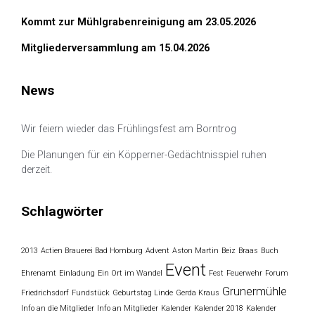
Kommt zur Mühlgrabenreinigung am 23.05.2026
Mitgliederversammlung am 15.04.2026
News
Wir feiern wieder das Frühlingsfest am Borntrog
Die Planungen für ein Köpperner-Gedächtnisspiel ruhen
derzeit.
Schlagwörter
2013
Actien Brauerei Bad Homburg
Advent
Aston Martin
Beiz
Braas
Buch
Event
Ehrenamt
Einladung
Ein Ort im Wandel
Fest
Feuerwehr
Forum
Grunermühle
Friedrichsdorf
Fundstück
Geburtstag Linde
Gerda Kraus
Info an die Mitglieder
Info an Mitglieder
Kalender
Kalender 2018
Kalender