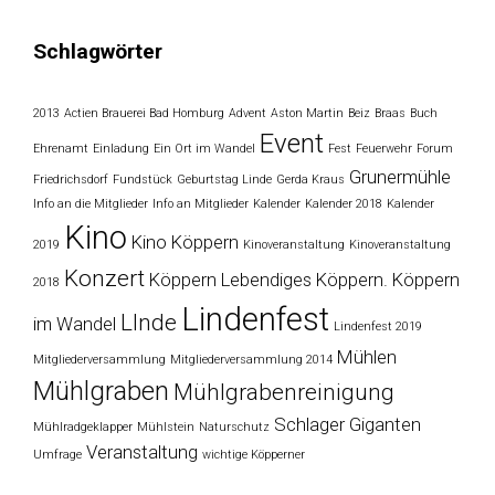
Schlagwörter
2013
Actien Brauerei Bad Homburg
Advent
Aston Martin
Beiz
Braas
Buch
Event
Ehrenamt
Einladung
Ein Ort im Wandel
Fest
Feuerwehr
Forum
Grunermühle
Friedrichsdorf
Fundstück
Geburtstag Linde
Gerda Kraus
Info an die Mitglieder
Info an Mitglieder
Kalender
Kalender 2018
Kalender
Kino
Kino Köppern
2019
Kinoveranstaltung
Kinoveranstaltung
Konzert
Köppern
Lebendiges Köppern. Köppern
2018
Lindenfest
LInde
im Wandel
Lindenfest 2019
Mühlen
Mitgliederversammlung
Mitgliederversammlung 2014
Mühlgraben
Mühlgrabenreinigung
Schlager Giganten
Mühlradgeklapper
Mühlstein
Naturschutz
Veranstaltung
Umfrage
wichtige Köpperner