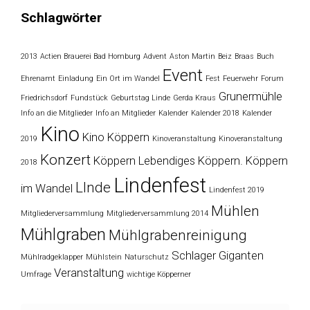
Schlagwörter
2013
Actien Brauerei Bad Homburg
Advent
Aston Martin
Beiz
Braas
Buch
Event
Ehrenamt
Einladung
Ein Ort im Wandel
Fest
Feuerwehr
Forum
Grunermühle
Friedrichsdorf
Fundstück
Geburtstag Linde
Gerda Kraus
Info an die Mitglieder
Info an Mitglieder
Kalender
Kalender 2018
Kalender
Kino
Kino Köppern
2019
Kinoveranstaltung
Kinoveranstaltung
Konzert
Köppern
Lebendiges Köppern. Köppern
2018
Lindenfest
LInde
im Wandel
Lindenfest 2019
Mühlen
Mitgliederversammlung
Mitgliederversammlung 2014
Mühlgraben
Mühlgrabenreinigung
Schlager Giganten
Mühlradgeklapper
Mühlstein
Naturschutz
Veranstaltung
Umfrage
wichtige Köpperner