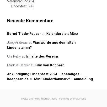
Veranstaltung
(54)
Lindenfest
(24)
Neueste Kommentare
Bernd Tiede-Foucar
zu
Kalenderblatt März
Jörg-Andreas
zu
Was wurde aus dem alten
Lindenstamm?
Uta Petry
zu
Inhalte des Vereins
Markus Becker
zu
Film von Köppern
Ankündigung Lindenfest 2024 - lebendiges-
koeppern.de
zu
Mini-Kinderflohmarkt – Anmeldung
evolve
theme by Theme4Press - Powered by
WordPress