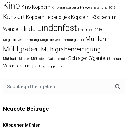
Kino
Kino Köppern
Kinoveranstaltung
Kinoveranstaltung 2018
Konzert
Köppern
Lebendiges Köppern. Köppern im
Lindenfest
LInde
Wandel
Lindenfest 2019
Mühlen
Mitgliederversammlung
Mitgliederversammlung 2014
Mühlgraben
Mühlgrabenreinigung
Schlager Giganten
Mühlradgeklapper
Mühlstein
Naturschutz
Umfrage
Veranstaltung
wichtige Köpperner
Neueste Beiträge
Köppener Mühlen