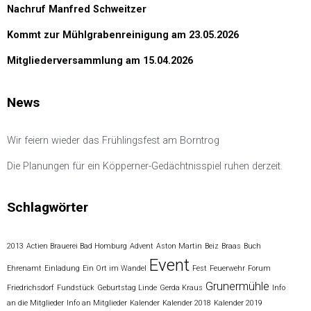
Nachruf Manfred Schweitzer
Kommt zur Mühlgrabenreinigung am 23.05.2026
Mitgliederversammlung am 15.04.2026
News
Wir feiern wieder das Frühlingsfest am Borntrog
Die Planungen für ein Köpperner-Gedächtnisspiel ruhen derzeit.
Schlagwörter
2013
Actien Brauerei Bad Homburg
Advent
Aston Martin
Beiz
Braas
Buch
Event
Ehrenamt
Einladung
Ein Ort im Wandel
Fest
Feuerwehr
Forum
Grunermühle
Friedrichsdorf
Fundstück
Geburtstag Linde
Gerda Kraus
Info
an die Mitglieder
Info an Mitglieder
Kalender
Kalender 2018
Kalender 2019