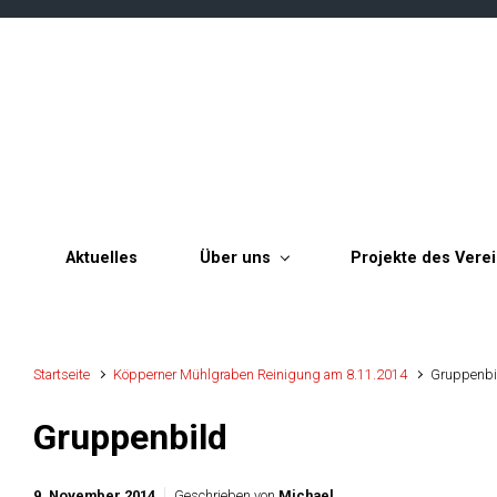
Zum Hauptinhalt springen
Aktuelles
Über uns
Projekte des Vere
Startseite
Köpperner Mühlgraben Reinigung am 8.11.2014
Gruppenbi
Gruppenbild
9. November 2014
Geschrieben von
Michael