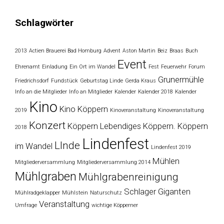
Schlagwörter
2013
Actien Brauerei Bad Homburg
Advent
Aston Martin
Beiz
Braas
Buch
Event
Ehrenamt
Einladung
Ein Ort im Wandel
Fest
Feuerwehr
Forum
Grunermühle
Friedrichsdorf
Fundstück
Geburtstag Linde
Gerda Kraus
Info an die Mitglieder
Info an Mitglieder
Kalender
Kalender 2018
Kalender
Kino
Kino Köppern
2019
Kinoveranstaltung
Kinoveranstaltung
Konzert
Köppern
Lebendiges Köppern. Köppern
2018
Lindenfest
LInde
im Wandel
Lindenfest 2019
Mühlen
Mitgliederversammlung
Mitgliederversammlung 2014
Mühlgraben
Mühlgrabenreinigung
Schlager Giganten
Mühlradgeklapper
Mühlstein
Naturschutz
Veranstaltung
Umfrage
wichtige Köpperner