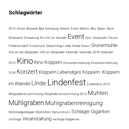
Schlagwörter
2013
Actien Brauerei Bad Homburg
Advent
Aston Martin
Beiz
Braas
Buch
Event
Ehrenamt
Einladung
Ein Ort im Wandel
Fest
Feuerwehr
Forum
Grunermühle
Friedrichsdorf
Fundstück
Geburtstag Linde
Gerda Kraus
Info an die Mitglieder
Info an Mitglieder
Kalender
Kalender 2018
Kalender
Kino
Kino Köppern
2019
Kinoveranstaltung
Kinoveranstaltung
Konzert
Köppern
Lebendiges Köppern. Köppern
2018
Lindenfest
LInde
im Wandel
Lindenfest 2019
Mühlen
Mitgliederversammlung
Mitgliederversammlung 2014
Mühlgraben
Mühlgrabenreinigung
Schlager Giganten
Mühlradgeklapper
Mühlstein
Naturschutz
Veranstaltung
Umfrage
wichtige Köpperner