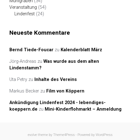
Mühlgraben
(34)
Veranstaltung
(54)
Lindenfest
(24)
Neueste Kommentare
Bernd Tiede-Foucar
zu
Kalenderblatt März
Jörg-Andreas
zu
Was wurde aus dem alten
Lindenstamm?
Uta Petry
zu
Inhalte des Vereins
Markus Becker
zu
Film von Köppern
Ankündigung Lindenfest 2024 - lebendiges-
koeppern.de
zu
Mini-Kinderflohmarkt – Anmeldung
evolve
theme by Theme4Press - Powered by
WordPress