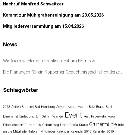
Nachruf Manfred Schweitzer
Kommt zur Mühlgrabenreinigung am 23.05.2026
Mitgliederversammlung am 15.04.2026
News
Wir feiern wieder das Frühlingsfest am Borntrog
Die Planungen für ein Köpperner-Gedächtnisspiel ruhen derzeit.
Schlagwörter
2013
Actien Brauerei Bad Homburg
Advent
Aston Martin
Beiz
Braas
Buch
Event
Ehrenamt
Einladung
Ein Ort im Wandel
Fest
Feuerwehr
Forum
Grunermühle
Friedrichsdorf
Fundstück
Geburtstag Linde
Gerda Kraus
Info
an die Mitglieder
Info an Mitglieder
Kalender
Kalender 2018
Kalender 2019