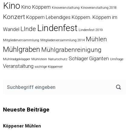
Kino
Kino Köppern
Kinoveranstaltung
Kinoveranstaltung 2018
Konzert
Köppern
Lebendiges Köppern. Köppern im
Lindenfest
LInde
Wandel
Lindenfest 2019
Mühlen
Mitgliederversammlung
Mitgliederversammlung 2014
Mühlgraben
Mühlgrabenreinigung
Schlager Giganten
Mühlradgeklapper
Mühlstein
Naturschutz
Umfrage
Veranstaltung
wichtige Köpperner
Neueste Beiträge
Köppener Mühlen