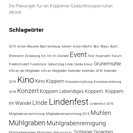
Die Planungen für ein Köpperner-Gedächtnisspiel ruhen
derzeit.
Schlagwörter
2013
Actien Brauerei Bad Homburg
Advent
Aston Martin
Beiz
Braas
Buch
Event
Ehrenamt
Einladung
Ein Ort im Wandel
Fest
Feuerwehr
Forum
Grunermühle
Friedrichsdorf
Fundstück
Geburtstag Linde
Gerda Kraus
Info an die Mitglieder
Info an Mitglieder
Kalender
Kalender 2018
Kalender
Kino
Kino Köppern
2019
Kinoveranstaltung
Kinoveranstaltung
Konzert
Köppern
Lebendiges Köppern. Köppern
2018
Lindenfest
LInde
im Wandel
Lindenfest 2019
Mühlen
Mitgliederversammlung
Mitgliederversammlung 2014
Mühlgraben
Mühlgrabenreinigung
Schlager Giganten
Mühlradgeklapper
Mühlstein
Naturschutz