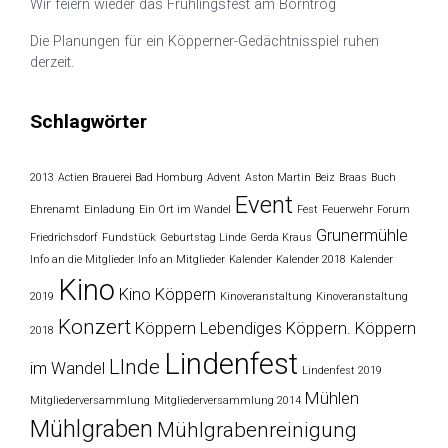
Wir feiern wieder das Frühlingsfest am Borntrog
Die Planungen für ein Köpperner-Gedächtnisspiel ruhen
derzeit.
Schlagwörter
2013
Actien Brauerei Bad Homburg
Advent
Aston Martin
Beiz
Braas
Buch
Event
Ehrenamt
Einladung
Ein Ort im Wandel
Fest
Feuerwehr
Forum
Grunermühle
Friedrichsdorf
Fundstück
Geburtstag Linde
Gerda Kraus
Info an die Mitglieder
Info an Mitglieder
Kalender
Kalender 2018
Kalender
Kino
Kino Köppern
2019
Kinoveranstaltung
Kinoveranstaltung
Konzert
Köppern
Lebendiges Köppern. Köppern
2018
Lindenfest
LInde
im Wandel
Lindenfest 2019
Mühlen
Mitgliederversammlung
Mitgliederversammlung 2014
Mühlgraben
Mühlgrabenreinigung