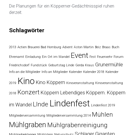
Die Planungen für ein Köpperner-Gedächtnisspiel ruhen
derzeit.
Schlagwörter
2013
Actien Brauerei Bad Homburg
Advent
Aston Martin
Beiz
Braas
Buch
Event
Ehrenamt
Einladung
Ein Ort im Wandel
Fest
Feuerwehr
Forum
Grunermühle
Friedrichsdorf
Fundstück
Geburtstag Linde
Gerda Kraus
Info an die Mitglieder
Info an Mitglieder
Kalender
Kalender 2018
Kalender
Kino
Kino Köppern
2019
Kinoveranstaltung
Kinoveranstaltung
Konzert
Köppern
Lebendiges Köppern. Köppern
2018
Lindenfest
LInde
im Wandel
Lindenfest 2019
Mühlen
Mitgliederversammlung
Mitgliederversammlung 2014
Mühlgraben
Mühlgrabenreinigung
Schlager Giganten
Mühlradgeklapper
Mühlstein
Naturschutz