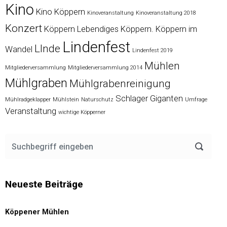
Kino
Kino Köppern
Kinoveranstaltung
Kinoveranstaltung 2018
Konzert
Köppern
Lebendiges Köppern. Köppern im
Lindenfest
LInde
Wandel
Lindenfest 2019
Mühlen
Mitgliederversammlung
Mitgliederversammlung 2014
Mühlgraben
Mühlgrabenreinigung
Schlager Giganten
Mühlradgeklapper
Mühlstein
Naturschutz
Umfrage
Veranstaltung
wichtige Köpperner
Neueste Beiträge
Köppener Mühlen