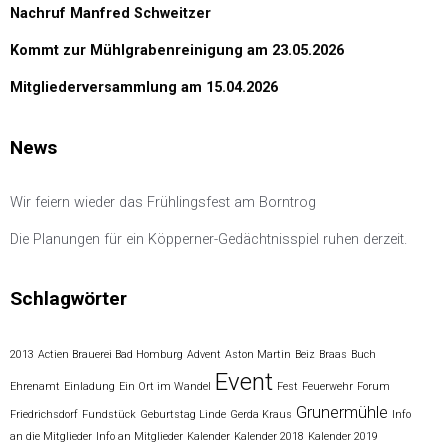
Nachruf Manfred Schweitzer
Kommt zur Mühlgrabenreinigung am 23.05.2026
Mitgliederversammlung am 15.04.2026
News
Wir feiern wieder das Frühlingsfest am Borntrog
Die Planungen für ein Köpperner-Gedächtnisspiel ruhen derzeit.
Schlagwörter
2013
Actien Brauerei Bad Homburg
Advent
Aston Martin
Beiz
Braas
Buch
Event
Ehrenamt
Einladung
Ein Ort im Wandel
Fest
Feuerwehr
Forum
Grunermühle
Friedrichsdorf
Fundstück
Geburtstag Linde
Gerda Kraus
Info
an die Mitglieder
Info an Mitglieder
Kalender
Kalender 2018
Kalender 2019