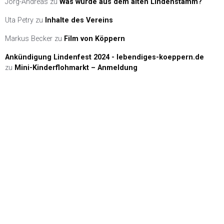
Jörg-Andreas
zu
Was wurde aus dem alten Lindenstamm?
Uta Petry
zu
Inhalte des Vereins
Markus Becker
zu
Film von Köppern
Ankündigung Lindenfest 2024 - lebendiges-koeppern.de
zu
Mini-Kinderflohmarkt – Anmeldung