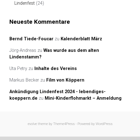
Lindenfest
(24)
Neueste Kommentare
Bernd Tiede-Foucar
zu
Kalenderblatt März
Jörg-Andreas
zu
Was wurde aus dem alten
Lindenstamm?
Uta Petry
zu
Inhalte des Vereins
Markus Becker
zu
Film von Köppern
Ankündigung Lindenfest 2024 - lebendiges-
koeppern.de
zu
Mini-Kinderflohmarkt – Anmeldung
evolve
theme by Theme4Press - Powered by
WordPress