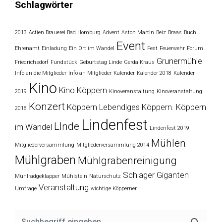
Schlagwörter
2013
Actien Brauerei Bad Homburg
Advent
Aston Martin
Beiz
Braas
Buch
Event
Ehrenamt
Einladung
Ein Ort im Wandel
Fest
Feuerwehr
Forum
Grunermühle
Friedrichsdorf
Fundstück
Geburtstag Linde
Gerda Kraus
Info an die Mitglieder
Info an Mitglieder
Kalender
Kalender 2018
Kalender
Kino
Kino Köppern
2019
Kinoveranstaltung
Kinoveranstaltung
Konzert
Köppern
Lebendiges Köppern. Köppern
2018
Lindenfest
LInde
im Wandel
Lindenfest 2019
Mühlen
Mitgliederversammlung
Mitgliederversammlung 2014
Mühlgraben
Mühlgrabenreinigung
Schlager Giganten
Mühlradgeklapper
Mühlstein
Naturschutz
Veranstaltung
Umfrage
wichtige Köpperner