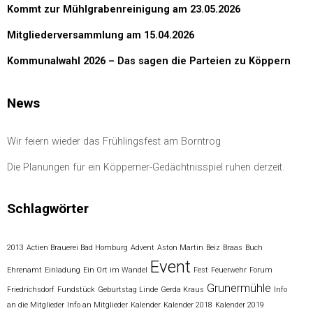
Kommt zur Mühlgrabenreinigung am 23.05.2026
Mitgliederversammlung am 15.04.2026
Kommunalwahl 2026 – Das sagen die Parteien zu Köppern
News
Wir feiern wieder das Frühlingsfest am Borntrog
Die Planungen für ein Köpperner-Gedächtnisspiel ruhen derzeit.
Schlagwörter
2013
Actien Brauerei Bad Homburg
Advent
Aston Martin
Beiz
Braas
Buch
Event
Ehrenamt
Einladung
Ein Ort im Wandel
Fest
Feuerwehr
Forum
Grunermühle
Friedrichsdorf
Fundstück
Geburtstag Linde
Gerda Kraus
Info
an die Mitglieder
Info an Mitglieder
Kalender
Kalender 2018
Kalender 2019