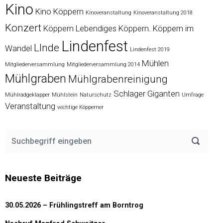
Kino
Kino Köppern
Kinoveranstaltung
Kinoveranstaltung 2018
Konzert
Köppern
Lebendiges Köppern. Köppern im
Lindenfest
LInde
Wandel
Lindenfest 2019
Mühlen
Mitgliederversammlung
Mitgliederversammlung 2014
Mühlgraben
Mühlgrabenreinigung
Schlager Giganten
Mühlradgeklapper
Mühlstein
Naturschutz
Umfrage
Veranstaltung
wichtige Köpperner
Neueste Beiträge
30.05.2026 – Frühlingstreff am Borntrog