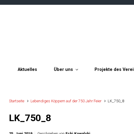
Zum Hauptinhalt springen
Aktuelles
Über uns
Projekte des Vere
Startseite
Lebendiges Köppern auf der 750 Jahr Feier
LK_750_8
LK_750_8
25. Juni 2019
Geschrieben von
Ecki Kowalski