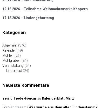
25.11.2026 – Vorstandssitzung
12.12.2026 – Teilnahme Weihnachtsmarkt-Köppern
17.12.2026 – Lindengeburtstag
Kategorien
Allgemein
(376)
Kalender
(19)
Mühlen
(21)
Mühlgraben
(34)
Veranstaltung
(54)
Lindenfest
(24)
Neueste Kommentare
Bernd Tiede-Foucar
zu
Kalenderblatt März
Jörg-Andreas
zu
Was wurde aus dem alten Lindenstamm?