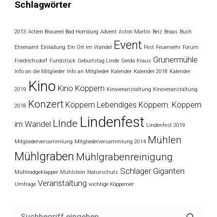
Schlagwörter
2013
Actien Brauerei Bad Homburg
Advent
Aston Martin
Beiz
Braas
Buch
Event
Ehrenamt
Einladung
Ein Ort im Wandel
Fest
Feuerwehr
Forum
Grunermühle
Friedrichsdorf
Fundstück
Geburtstag Linde
Gerda Kraus
Info an die Mitglieder
Info an Mitglieder
Kalender
Kalender 2018
Kalender
Kino
Kino Köppern
2019
Kinoveranstaltung
Kinoveranstaltung
Konzert
Köppern
Lebendiges Köppern. Köppern
2018
Lindenfest
LInde
im Wandel
Lindenfest 2019
Mühlen
Mitgliederversammlung
Mitgliederversammlung 2014
Mühlgraben
Mühlgrabenreinigung
Schlager Giganten
Mühlradgeklapper
Mühlstein
Naturschutz
Veranstaltung
Umfrage
wichtige Köpperner