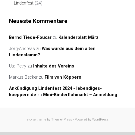
Lindenfest
(24)
Neueste Kommentare
Bernd Tiede-Foucar
zu
Kalenderblatt März
Jörg-Andreas
zu
Was wurde aus dem alten
Lindenstamm?
Uta Petry
zu
Inhalte des Vereins
Markus Becker
zu
Film von Köppern
Ankündigung Lindenfest 2024 - lebendiges-
koeppern.de
zu
Mini-Kinderflohmarkt – Anmeldung
evolve
theme by Theme4Press - Powered by
WordPress