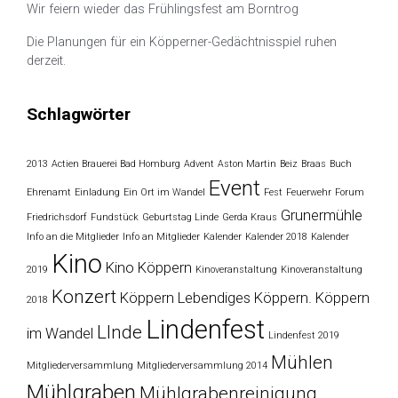
Wir feiern wieder das Frühlingsfest am Borntrog
Die Planungen für ein Köpperner-Gedächtnisspiel ruhen
derzeit.
Schlagwörter
2013
Actien Brauerei Bad Homburg
Advent
Aston Martin
Beiz
Braas
Buch
Event
Ehrenamt
Einladung
Ein Ort im Wandel
Fest
Feuerwehr
Forum
Grunermühle
Friedrichsdorf
Fundstück
Geburtstag Linde
Gerda Kraus
Info an die Mitglieder
Info an Mitglieder
Kalender
Kalender 2018
Kalender
Kino
Kino Köppern
2019
Kinoveranstaltung
Kinoveranstaltung
Konzert
Köppern
Lebendiges Köppern. Köppern
2018
Lindenfest
LInde
im Wandel
Lindenfest 2019
Mühlen
Mitgliederversammlung
Mitgliederversammlung 2014
Mühlgraben
Mühlgrabenreinigung