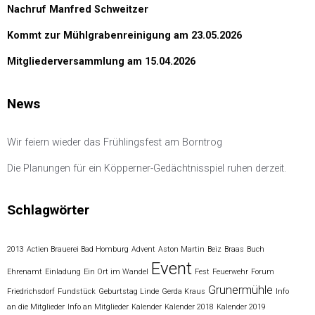
Nachruf Manfred Schweitzer
Kommt zur Mühlgrabenreinigung am 23.05.2026
Mitgliederversammlung am 15.04.2026
News
Wir feiern wieder das Frühlingsfest am Borntrog
Die Planungen für ein Köpperner-Gedächtnisspiel ruhen derzeit.
Schlagwörter
2013
Actien Brauerei Bad Homburg
Advent
Aston Martin
Beiz
Braas
Buch
Event
Ehrenamt
Einladung
Ein Ort im Wandel
Fest
Feuerwehr
Forum
Grunermühle
Friedrichsdorf
Fundstück
Geburtstag Linde
Gerda Kraus
Info
an die Mitglieder
Info an Mitglieder
Kalender
Kalender 2018
Kalender 2019