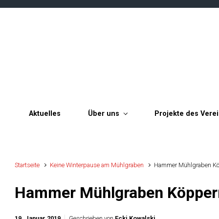
Zum Hauptinhalt springen
Aktuelles
Über uns
Projekte des Vere
Startseite
Keine Winterpause am Mühlgraben
Hammer Mühlgraben K
Hammer Mühlgraben Köpper
19. Januar 2019
Geschrieben von
Ecki Kowalski