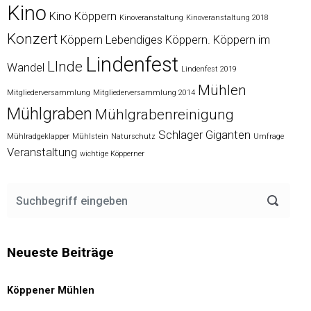
Kino
Kino Köppern
Kinoveranstaltung
Kinoveranstaltung 2018
Konzert
Köppern
Lebendiges Köppern. Köppern im
Lindenfest
LInde
Wandel
Lindenfest 2019
Mühlen
Mitgliederversammlung
Mitgliederversammlung 2014
Mühlgraben
Mühlgrabenreinigung
Schlager Giganten
Mühlradgeklapper
Mühlstein
Naturschutz
Umfrage
Veranstaltung
wichtige Köpperner
Neueste Beiträge
Köppener Mühlen