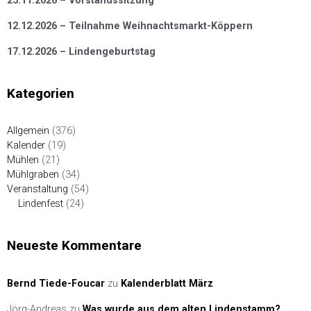
25.11.2026 – Vorstandssitzung
12.12.2026 – Teilnahme Weihnachtsmarkt-Köppern
17.12.2026 – Lindengeburtstag
Kategorien
Allgemein
(376)
Kalender
(19)
Mühlen
(21)
Mühlgraben
(34)
Veranstaltung
(54)
Lindenfest
(24)
Neueste Kommentare
Bernd Tiede-Foucar
zu
Kalenderblatt März
Jörg-Andreas
zu
Was wurde aus dem alten Lindenstamm?