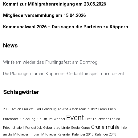
Kommt zur Mühlgrabenreinigung am 23.05.2026
Mitgliederversammlung am 15.04.2026
Kommunalwahl 2026 – Das sagen die Parteien zu Köppern
News
Wir feiern wieder das Frühlingsfest am Borntrog
Die Planungen für ein Köpperner-Gedächtnisspiel ruhen derzeit.
Schlagwörter
2013
Actien Brauerei Bad Homburg
Advent
Aston Martin
Beiz
Braas
Buch
Event
Ehrenamt
Einladung
Ein Ort im Wandel
Fest
Feuerwehr
Forum
Grunermühle
Friedrichsdorf
Fundstück
Geburtstag Linde
Gerda Kraus
Info
an die Mitglieder
Info an Mitglieder
Kalender
Kalender 2018
Kalender 2019