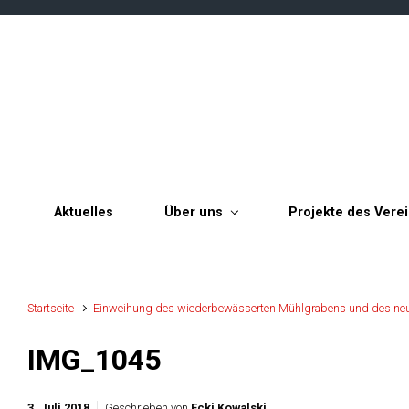
Zum Hauptinhalt springen
Aktuelles
Über uns
Projekte des Vere
Startseite
Einweihung des wiederbewässerten Mühlgrabens und des neu
IMG_1045
3. Juli 2018
Geschrieben von
Ecki Kowalski