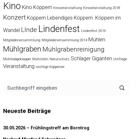
Kino
Kino Köppern
Kinoveranstaltung
Kinoveranstaltung 2018
Konzert
Köppern
Lebendiges Köppern. Köppern im
Lindenfest
LInde
Wandel
Lindenfest 2019
Mühlen
Mitgliederversammlung
Mitgliederversammlung 2014
Mühlgraben
Mühlgrabenreinigung
Schlager Giganten
Mühlradgeklapper
Mühlstein
Naturschutz
Umfrage
Veranstaltung
wichtige Köpperner
Neueste Beiträge
30.05.2026 – Frühlingstreff am Borntrog