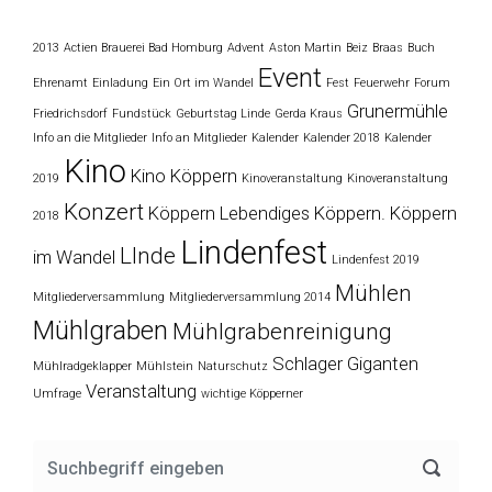
2013
Actien Brauerei Bad Homburg
Advent
Aston Martin
Beiz
Braas
Buch
Event
Ehrenamt
Einladung
Ein Ort im Wandel
Fest
Feuerwehr
Forum
Grunermühle
Friedrichsdorf
Fundstück
Geburtstag Linde
Gerda Kraus
Info an die Mitglieder
Info an Mitglieder
Kalender
Kalender 2018
Kalender
Kino
Kino Köppern
2019
Kinoveranstaltung
Kinoveranstaltung
Konzert
Köppern
Lebendiges Köppern. Köppern
2018
Lindenfest
LInde
im Wandel
Lindenfest 2019
Mühlen
Mitgliederversammlung
Mitgliederversammlung 2014
Mühlgraben
Mühlgrabenreinigung
Schlager Giganten
Mühlradgeklapper
Mühlstein
Naturschutz
Veranstaltung
Umfrage
wichtige Köpperner