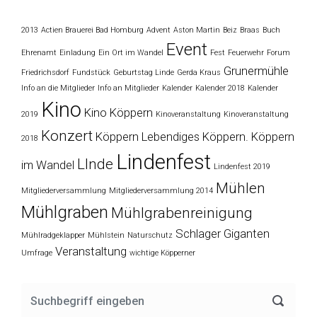
2013
Actien Brauerei Bad Homburg
Advent
Aston Martin
Beiz
Braas
Buch
Event
Ehrenamt
Einladung
Ein Ort im Wandel
Fest
Feuerwehr
Forum
Grunermühle
Friedrichsdorf
Fundstück
Geburtstag Linde
Gerda Kraus
Info an die Mitglieder
Info an Mitglieder
Kalender
Kalender 2018
Kalender
Kino
Kino Köppern
2019
Kinoveranstaltung
Kinoveranstaltung
Konzert
Köppern
Lebendiges Köppern. Köppern
2018
Lindenfest
LInde
im Wandel
Lindenfest 2019
Mühlen
Mitgliederversammlung
Mitgliederversammlung 2014
Mühlgraben
Mühlgrabenreinigung
Schlager Giganten
Mühlradgeklapper
Mühlstein
Naturschutz
Veranstaltung
Umfrage
wichtige Köpperner