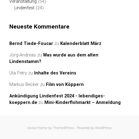
Veranstaltung
(54)
Lindenfest
(24)
Neueste Kommentare
Bernd Tiede-Foucar
zu
Kalenderblatt März
Jörg-Andreas
zu
Was wurde aus dem alten
Lindenstamm?
Uta Petry
zu
Inhalte des Vereins
Markus Becker
zu
Film von Köppern
Ankündigung Lindenfest 2024 - lebendiges-
koeppern.de
zu
Mini-Kinderflohmarkt – Anmeldung
evolve
theme by Theme4Press - Powered by
WordPress