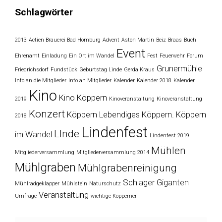
Schlagwörter
2013
Actien Brauerei Bad Homburg
Advent
Aston Martin
Beiz
Braas
Buch
Event
Ehrenamt
Einladung
Ein Ort im Wandel
Fest
Feuerwehr
Forum
Grunermühle
Friedrichsdorf
Fundstück
Geburtstag Linde
Gerda Kraus
Info an die Mitglieder
Info an Mitglieder
Kalender
Kalender 2018
Kalender
Kino
Kino Köppern
2019
Kinoveranstaltung
Kinoveranstaltung
Konzert
Köppern
Lebendiges Köppern. Köppern
2018
Lindenfest
LInde
im Wandel
Lindenfest 2019
Mühlen
Mitgliederversammlung
Mitgliederversammlung 2014
Mühlgraben
Mühlgrabenreinigung
Schlager Giganten
Mühlradgeklapper
Mühlstein
Naturschutz
Veranstaltung
Umfrage
wichtige Köpperner