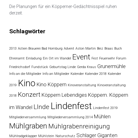
Die Planungen für ein Köpperner-Gedächtnisspiel ruhen
derzeit.
Schlagwörter
2013
Actien Brauerei Bad Homburg
Advent
Aston Martin
Beiz
Braas
Buch
Event
Ehrenamt
Einladung
Ein Ort im Wandel
Fest
Feuerwehr
Forum
Grunermühle
Friedrichsdorf
Fundstück
Geburtstag Linde
Gerda Kraus
Info an die Mitglieder
Info an Mitglieder
Kalender
Kalender 2018
Kalender
Kino
Kino Köppern
2019
Kinoveranstaltung
Kinoveranstaltung
Konzert
Köppern
Lebendiges Köppern. Köppern
2018
Lindenfest
LInde
im Wandel
Lindenfest 2019
Mühlen
Mitgliederversammlung
Mitgliederversammlung 2014
Mühlgraben
Mühlgrabenreinigung
Schlager Giganten
Mühlradgeklapper
Mühlstein
Naturschutz