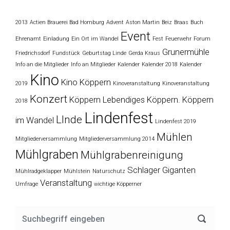
2013
Actien Brauerei Bad Homburg
Advent
Aston Martin
Beiz
Braas
Buch
Event
Ehrenamt
Einladung
Ein Ort im Wandel
Fest
Feuerwehr
Forum
Grunermühle
Friedrichsdorf
Fundstück
Geburtstag Linde
Gerda Kraus
Info an die Mitglieder
Info an Mitglieder
Kalender
Kalender 2018
Kalender
Kino
Kino Köppern
2019
Kinoveranstaltung
Kinoveranstaltung
Konzert
Köppern
Lebendiges Köppern. Köppern
2018
Lindenfest
LInde
im Wandel
Lindenfest 2019
Mühlen
Mitgliederversammlung
Mitgliederversammlung 2014
Mühlgraben
Mühlgrabenreinigung
Schlager Giganten
Mühlradgeklapper
Mühlstein
Naturschutz
Veranstaltung
Umfrage
wichtige Köpperner