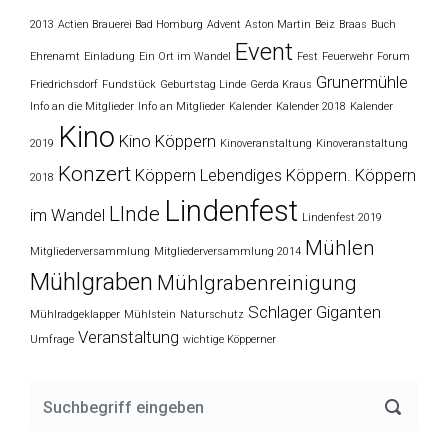
2013
Actien Brauerei Bad Homburg
Advent
Aston Martin
Beiz
Braas
Buch
Event
Ehrenamt
Einladung
Ein Ort im Wandel
Fest
Feuerwehr
Forum
Grunermühle
Friedrichsdorf
Fundstück
Geburtstag Linde
Gerda Kraus
Info an die Mitglieder
Info an Mitglieder
Kalender
Kalender 2018
Kalender
Kino
Kino Köppern
2019
Kinoveranstaltung
Kinoveranstaltung
Konzert
Köppern
Lebendiges Köppern. Köppern
2018
Lindenfest
LInde
im Wandel
Lindenfest 2019
Mühlen
Mitgliederversammlung
Mitgliederversammlung 2014
Mühlgraben
Mühlgrabenreinigung
Schlager Giganten
Mühlradgeklapper
Mühlstein
Naturschutz
Veranstaltung
Umfrage
wichtige Köpperner