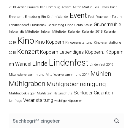
2013
Actien Brauerei Bad Homburg
Advent
Aston Martin
Beiz
Braas
Buch
Event
Ehrenamt
Einladung
Ein Ort im Wandel
Fest
Feuerwehr
Forum
Grunermühle
Friedrichsdorf
Fundstück
Geburtstag Linde
Gerda Kraus
Info an die Mitglieder
Info an Mitglieder
Kalender
Kalender 2018
Kalender
Kino
Kino Köppern
2019
Kinoveranstaltung
Kinoveranstaltung
Konzert
Köppern
Lebendiges Köppern. Köppern
2018
Lindenfest
LInde
im Wandel
Lindenfest 2019
Mühlen
Mitgliederversammlung
Mitgliederversammlung 2014
Mühlgraben
Mühlgrabenreinigung
Schlager Giganten
Mühlradgeklapper
Mühlstein
Naturschutz
Veranstaltung
Umfrage
wichtige Köpperner