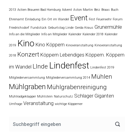
2013
Actien Brauerei Bad Homburg
Advent
Aston Martin
Beiz
Braas
Buch
Event
Ehrenamt
Einladung
Ein Ort im Wandel
Fest
Feuerwehr
Forum
Grunermühle
Friedrichsdorf
Fundstück
Geburtstag Linde
Gerda Kraus
Info an die Mitglieder
Info an Mitglieder
Kalender
Kalender 2018
Kalender
Kino
Kino Köppern
2019
Kinoveranstaltung
Kinoveranstaltung
Konzert
Köppern
Lebendiges Köppern. Köppern
2018
Lindenfest
LInde
im Wandel
Lindenfest 2019
Mühlen
Mitgliederversammlung
Mitgliederversammlung 2014
Mühlgraben
Mühlgrabenreinigung
Schlager Giganten
Mühlradgeklapper
Mühlstein
Naturschutz
Veranstaltung
Umfrage
wichtige Köpperner