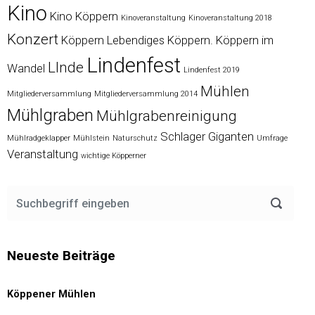
Kino
Kino Köppern
Kinoveranstaltung
Kinoveranstaltung 2018
Konzert
Köppern
Lebendiges Köppern. Köppern im
Lindenfest
LInde
Wandel
Lindenfest 2019
Mühlen
Mitgliederversammlung
Mitgliederversammlung 2014
Mühlgraben
Mühlgrabenreinigung
Schlager Giganten
Mühlradgeklapper
Mühlstein
Naturschutz
Umfrage
Veranstaltung
wichtige Köpperner
Neueste Beiträge
Köppener Mühlen