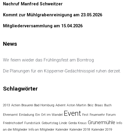
Nachruf Manfred Schweitzer
Kommt zur Mühlgrabenreinigung am 23.05.2026
Mitgliederversammlung am 15.04.2026
News
Wir feiern wieder das Frühlingsfest am Borntrog
Die Planungen für ein Köpperner-Gedächtnisspiel ruhen derzeit.
Schlagwörter
2013
Actien Brauerei Bad Homburg
Advent
Aston Martin
Beiz
Braas
Buch
Event
Ehrenamt
Einladung
Ein Ort im Wandel
Fest
Feuerwehr
Forum
Grunermühle
Friedrichsdorf
Fundstück
Geburtstag Linde
Gerda Kraus
Info
an die Mitglieder
Info an Mitglieder
Kalender
Kalender 2018
Kalender 2019