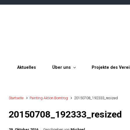
Zum Hauptinhalt springen
Aktuelles
Über uns
Projekte des Vere
Startseite
Painting Aktion Borntrog
20150708_192333_resized
20150708_192333_resized
29. Oktober 2016
Geschrieben von
Michael