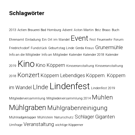
Schlagwörter
2013
Actien Brauerei Bad Homburg
Advent
Aston Martin
Beiz
Braas
Buch
Event
Ehrenamt
Einladung
Ein Ort im Wandel
Fest
Feuerwehr
Forum
Grunermühle
Friedrichsdorf
Fundstück
Geburtstag Linde
Gerda Kraus
Info an die Mitglieder
Info an Mitglieder
Kalender
Kalender 2018
Kalender
Kino
Kino Köppern
2019
Kinoveranstaltung
Kinoveranstaltung
Konzert
Köppern
Lebendiges Köppern. Köppern
2018
Lindenfest
LInde
im Wandel
Lindenfest 2019
Mühlen
Mitgliederversammlung
Mitgliederversammlung 2014
Mühlgraben
Mühlgrabenreinigung
Schlager Giganten
Mühlradgeklapper
Mühlstein
Naturschutz
Veranstaltung
Umfrage
wichtige Köpperner