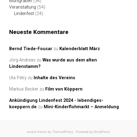
Mühlgraben
(34)
Veranstaltung
(54)
Lindenfest
(24)
Neueste Kommentare
Bernd Tiede-Foucar
zu
Kalenderblatt März
Jörg-Andreas
zu
Was wurde aus dem alten
Lindenstamm?
Uta Petry
zu
Inhalte des Vereins
Markus Becker
zu
Film von Köppern
Ankündigung Lindenfest 2024 - lebendiges-
koeppern.de
zu
Mini-Kinderflohmarkt – Anmeldung
evolve
theme by Theme4Press - Powered by
WordPress