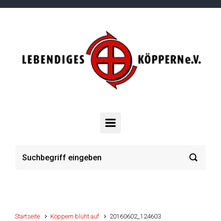
Zum Hauptinhalt springen
Startseite
Köppern blüht auf
20160602_124603