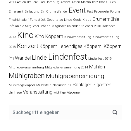
2013
Actien Brauerei Bad Homburg
Advent
Aston Martin
Beiz
Braas
Buch
Event
Ehrenamt
Einladung
Ein Ort im Wandel
Fest
Feuerwehr
Forum
Grunermühle
Friedrichsdorf
Fundstück
Geburtstag Linde
Gerda Kraus
Info an die Mitglieder
Info an Mitglieder
Kalender
Kalender 2018
Kalender
Kino
Kino Köppern
2019
Kinoveranstaltung
Kinoveranstaltung
Konzert
Köppern
Lebendiges Köppern. Köppern
2018
Lindenfest
LInde
im Wandel
Lindenfest 2019
Mühlen
Mitgliederversammlung
Mitgliederversammlung 2014
Mühlgraben
Mühlgrabenreinigung
Schlager Giganten
Mühlradgeklapper
Mühlstein
Naturschutz
Veranstaltung
Umfrage
wichtige Köpperner