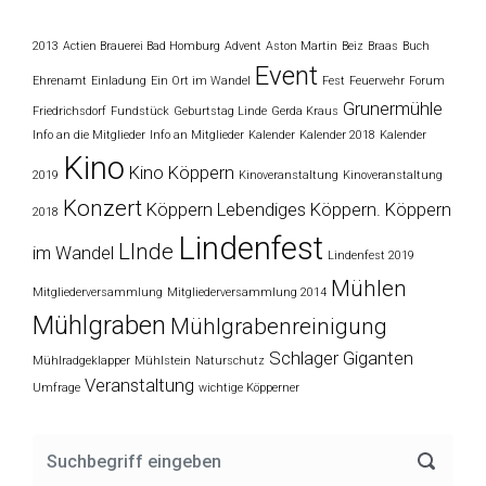
2013
Actien Brauerei Bad Homburg
Advent
Aston Martin
Beiz
Braas
Buch
Event
Ehrenamt
Einladung
Ein Ort im Wandel
Fest
Feuerwehr
Forum
Grunermühle
Friedrichsdorf
Fundstück
Geburtstag Linde
Gerda Kraus
Info an die Mitglieder
Info an Mitglieder
Kalender
Kalender 2018
Kalender
Kino
Kino Köppern
2019
Kinoveranstaltung
Kinoveranstaltung
Konzert
Köppern
Lebendiges Köppern. Köppern
2018
Lindenfest
LInde
im Wandel
Lindenfest 2019
Mühlen
Mitgliederversammlung
Mitgliederversammlung 2014
Mühlgraben
Mühlgrabenreinigung
Schlager Giganten
Mühlradgeklapper
Mühlstein
Naturschutz
Veranstaltung
Umfrage
wichtige Köpperner