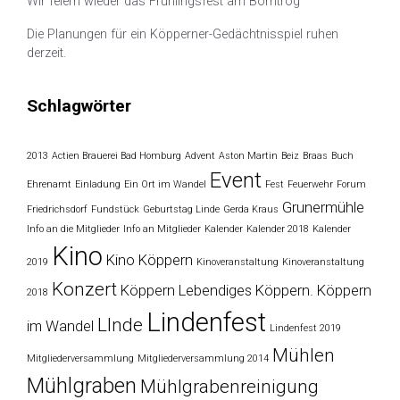
Wir feiern wieder das Frühlingsfest am Borntrog
Die Planungen für ein Köpperner-Gedächtnisspiel ruhen
derzeit.
Schlagwörter
2013
Actien Brauerei Bad Homburg
Advent
Aston Martin
Beiz
Braas
Buch
Event
Ehrenamt
Einladung
Ein Ort im Wandel
Fest
Feuerwehr
Forum
Grunermühle
Friedrichsdorf
Fundstück
Geburtstag Linde
Gerda Kraus
Info an die Mitglieder
Info an Mitglieder
Kalender
Kalender 2018
Kalender
Kino
Kino Köppern
2019
Kinoveranstaltung
Kinoveranstaltung
Konzert
Köppern
Lebendiges Köppern. Köppern
2018
Lindenfest
LInde
im Wandel
Lindenfest 2019
Mühlen
Mitgliederversammlung
Mitgliederversammlung 2014
Mühlgraben
Mühlgrabenreinigung