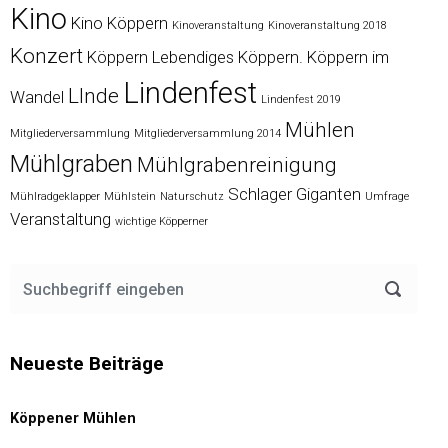
Kino
Kino Köppern
Kinoveranstaltung
Kinoveranstaltung 2018
Konzert
Köppern
Lebendiges Köppern. Köppern im
Lindenfest
LInde
Wandel
Lindenfest 2019
Mühlen
Mitgliederversammlung
Mitgliederversammlung 2014
Mühlgraben
Mühlgrabenreinigung
Schlager Giganten
Mühlradgeklapper
Mühlstein
Naturschutz
Umfrage
Veranstaltung
wichtige Köpperner
Neueste Beiträge
Köppener Mühlen