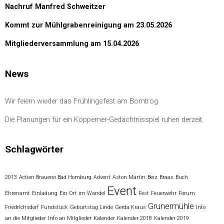
Nachruf Manfred Schweitzer
Kommt zur Mühlgrabenreinigung am 23.05.2026
Mitgliederversammlung am 15.04.2026
News
Wir feiern wieder das Frühlingsfest am Borntrog
Die Planungen für ein Köpperner-Gedächtnisspiel ruhen derzeit.
Schlagwörter
2013
Actien Brauerei Bad Homburg
Advent
Aston Martin
Beiz
Braas
Buch
Event
Ehrenamt
Einladung
Ein Ort im Wandel
Fest
Feuerwehr
Forum
Grunermühle
Friedrichsdorf
Fundstück
Geburtstag Linde
Gerda Kraus
Info
an die Mitglieder
Info an Mitglieder
Kalender
Kalender 2018
Kalender 2019