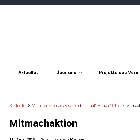
Zum Hauptinhalt springen
Aktuelles
Über uns
Projekte des Vere
Startseite
Mitmachaktion zu „Köppern blüht auf“ – auch 2015!
Mitmach
Mitmachaktion
11. April 2015
Geschrieben von
Michael