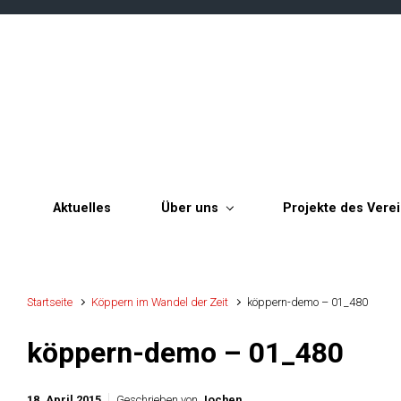
Zum Hauptinhalt springen
Aktuelles
Über uns
Projekte des Vere
Startseite
Köppern im Wandel der Zeit
köppern-demo – 01_480
köppern-demo – 01_480
18. April 2015
Geschrieben von
Jochen