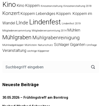
Kino
Kino Köppern
Kinoveranstaltung
Kinoveranstaltung 2018
Konzert
Köppern
Lebendiges Köppern. Köppern im
Lindenfest
LInde
Wandel
Lindenfest 2019
Mühlen
Mitgliederversammlung
Mitgliederversammlung 2014
Mühlgraben
Mühlgrabenreinigung
Schlager Giganten
Mühlradgeklapper
Mühlstein
Naturschutz
Umfrage
Veranstaltung
wichtige Köpperner
Neueste Beiträge
30.05.2026 – Frühlingstreff am Borntrog