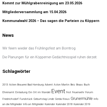
Kommt zur Mühlgrabenreinigung am 23.05.2026
Mitgliederversammlung am 15.04.2026
Kommunalwahl 2026 – Das sagen die Parteien zu Köppern
News
Wir feiern wieder das Frühlingsfest am Borntrog
Die Planungen für ein Köpperner-Gedächtnisspiel ruhen derzeit.
Schlagwörter
2013
Actien Brauerei Bad Homburg
Advent
Aston Martin
Beiz
Braas
Buch
Event
Ehrenamt
Einladung
Ein Ort im Wandel
Fest
Feuerwehr
Forum
Grunermühle
Friedrichsdorf
Fundstück
Geburtstag Linde
Gerda Kraus
Info
an die Mitglieder
Info an Mitglieder
Kalender
Kalender 2018
Kalender 2019