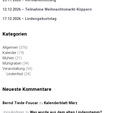
25.11.2026 – Vorstandssitzung
12.12.2026 – Teilnahme Weihnachtsmarkt-Köppern
17.12.2026 – Lindengeburtstag
Kategorien
Allgemein
(376)
Kalender
(19)
Mühlen
(21)
Mühlgraben
(34)
Veranstaltung
(54)
Lindenfest
(24)
Neueste Kommentare
Bernd Tiede-Foucar
zu
Kalenderblatt März
Jörg-Andreas
zu
Was wurde aus dem alten Lindenstamm?