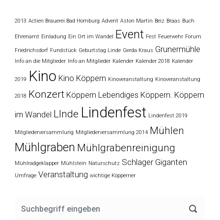
2013
Actien Brauerei Bad Homburg
Advent
Aston Martin
Beiz
Braas
Buch
Event
Ehrenamt
Einladung
Ein Ort im Wandel
Fest
Feuerwehr
Forum
Grunermühle
Friedrichsdorf
Fundstück
Geburtstag Linde
Gerda Kraus
Info an die Mitglieder
Info an Mitglieder
Kalender
Kalender 2018
Kalender
Kino
Kino Köppern
2019
Kinoveranstaltung
Kinoveranstaltung
Konzert
Köppern
Lebendiges Köppern. Köppern
2018
Lindenfest
LInde
im Wandel
Lindenfest 2019
Mühlen
Mitgliederversammlung
Mitgliederversammlung 2014
Mühlgraben
Mühlgrabenreinigung
Schlager Giganten
Mühlradgeklapper
Mühlstein
Naturschutz
Veranstaltung
Umfrage
wichtige Köpperner