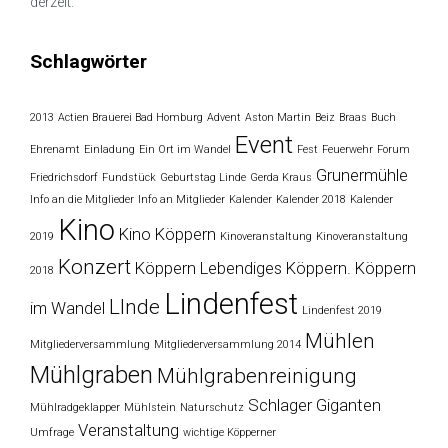
derzeit.
Schlagwörter
2013
Actien Brauerei Bad Homburg
Advent
Aston Martin
Beiz
Braas
Buch
Event
Ehrenamt
Einladung
Ein Ort im Wandel
Fest
Feuerwehr
Forum
Grunermühle
Friedrichsdorf
Fundstück
Geburtstag Linde
Gerda Kraus
Info an die Mitglieder
Info an Mitglieder
Kalender
Kalender 2018
Kalender
Kino
Kino Köppern
2019
Kinoveranstaltung
Kinoveranstaltung
Konzert
Köppern
Lebendiges Köppern. Köppern
2018
Lindenfest
LInde
im Wandel
Lindenfest 2019
Mühlen
Mitgliederversammlung
Mitgliederversammlung 2014
Mühlgraben
Mühlgrabenreinigung
Schlager Giganten
Mühlradgeklapper
Mühlstein
Naturschutz
Veranstaltung
Umfrage
wichtige Köpperner